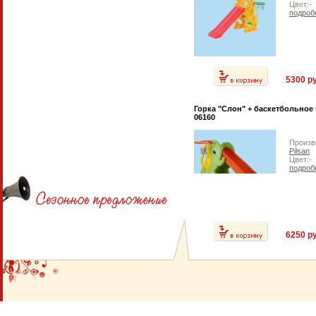
Цвет:-
подроб
5300 ру
Горка "Слон" + баскетбольное
06160
Произв
Pilsan
Цвет:-
подроб
6250 ру