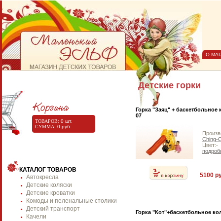
О МА
Детские горки
Горка "Заяц" + баскетбольное 
07
ТОВАРОВ:
0
шт.
СУММА:
0
руб.
Произв
Ching-
Цвет:-
подроб
КАТАЛОГ ТОВАРОВ
5100 ру
Автокресла
Детские коляски
Детские кроватки
Комоды и пеленальные столики
Детский транспорт
Горка "Кот"+баскетбольное ко
Качели