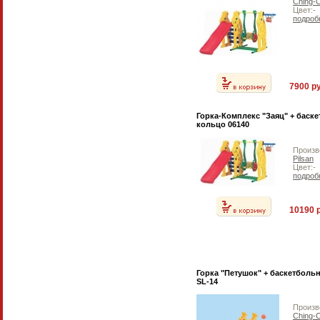
Ching-
Цвет:-
подроб
7900 ру
Горка-Комплекс "Заяц" + баск
кольцо 06140
Произв
Pilsan
Цвет:-
подроб
10190 
Горка "Петушок" + баскетболь
SL-14
Произв
Ching-