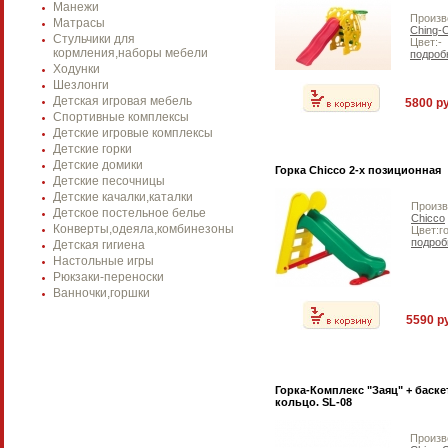
Манежи
Произв
Матрасы
Ching-
Стульчики для
Цвет:-
кормления,наборы мебели
подроб
Ходунки
Шезлонги
Детская игровая мебель
5800 ру
Спортивные комплексы
Детские игровые комплексы
Детские горки
Детские домики
Горка Chicco 2-х позиционная
Детские песочницы
Детские качалки,каталки
Произв
Детское постельное белье
Chicco
Конверты,одеяла,комбинезоны
Цвет:г
подроб
Детская гигиена
Настольные игры
Рюкзаки-переноски
Ванночки,горшки
5590 р
Горка-Комплекс "Заяц" + баск
кольцо. SL-08
Произв