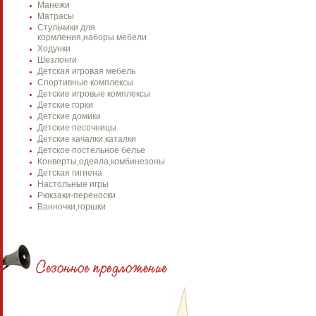
Манежи
Матрасы
Стульчики для
кормления,наборы мебели
Ходунки
Шезлонги
Детская игровая мебель
Спортивные комплексы
Детские игровые комплексы
Детские горки
Детские домики
Детские песочницы
Детские качалки,каталки
Детское постельное белье
Конверты,одеяла,комбинезоны
Детская гигиена
Настольные игры
Рюкзаки-переноски
Ванночки,горшки