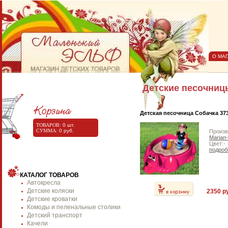
О МА
Детские песочниц
Детская песочница Собачка 37
ТОВАРОВ:
0
шт.
СУММА:
0
руб.
Произв
Marian-
Цвет:-
подроб
КАТАЛОГ ТОВАРОВ
Автокресла
Детские коляски
2350 р
Детские кроватки
Комоды и пеленальные столики
Детский транспорт
Качели