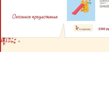
Ching-
Цвет:-
подроб
5300 ру