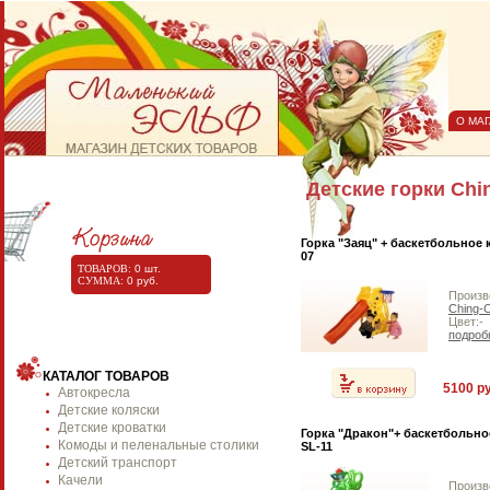
О МА
Детские горки Chi
Горка "Заяц" + баскетбольное 
07
ТОВАРОВ:
0
шт.
СУММА:
0
руб.
Произв
Ching-
Цвет:-
подроб
КАТАЛОГ ТОВАРОВ
5100 ру
Автокресла
Детские коляски
Детские кроватки
Горка "Дракон"+ баскетбольно
Комоды и пеленальные столики
SL-11
Детский транспорт
Качели
Произв