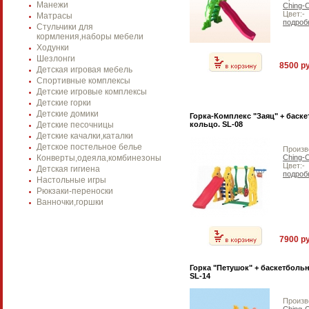
Манежи
Ching-
Цвет:-
Матрасы
подроб
Стульчики для
кормления,наборы мебели
Ходунки
Шезлонги
8500 ру
Детская игровая мебель
Спортивные комплексы
Детские игровые комплексы
Детские горки
Детские домики
Горка-Комплекс "Заяц" + баск
Детские песочницы
кольцо. SL-08
Детские качалки,каталки
Детское постельное белье
Произв
Конверты,одеяла,комбинезоны
Ching-
Цвет:-
Детская гигиена
подроб
Настольные игры
Рюкзаки-переноски
Ванночки,горшки
7900 ру
Горка "Петушок" + баскетболь
SL-14
Произв