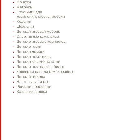
Манежи
Матрасы
Стульчики для
кормления,наборы мебели
Ходунки
Шезлонги
Детская игровая мебель
Спортивные комплексы
Детские игровые комплексы
Детские горки
Детские домики
Детские песочницы
Детские качалки,каталки
Детское постельное белье
Конверты,одеяла,комбинезоны
Детская гигиена
Настольные игры
Рюкзаки-переноски
Ванночки,горшки