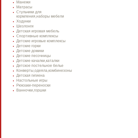
Манежи
Матрасы
Стульчики для
кормления,наборы мебели
Ходунки
Шезлонги
Детская игровая мебель
Спортивные комплексы
Детские игровые комплексы
Детские горки
Детские домики
Детские песочницы
Детские качалки,каталки
Детское постельное белье
Конверты,одеяла,комбинезоны
Детская гигиена
Настольные игры
Рюкзаки-переноски
Ванночки,горшки