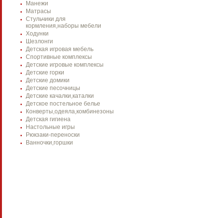
Манежи
Матрасы
Стульчики для
кормления,наборы мебели
Ходунки
Шезлонги
Детская игровая мебель
Спортивные комплексы
Детские игровые комплексы
Детские горки
Детские домики
Детские песочницы
Детские качалки,каталки
Детское постельное белье
Конверты,одеяла,комбинезоны
Детская гигиена
Настольные игры
Рюкзаки-переноски
Ванночки,горшки